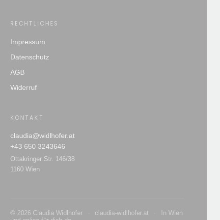
RECHTLICHES
Impressum
Datenschutz
AGB
Widerruf
KONTAKT
claudia@widlhofer.at
+43 650 3243646
Ottakringer Str. 146/38
1160 Wien
© 2026 Claudia Widlhofer
·
claudia-widlhofer.at
·
In Wien