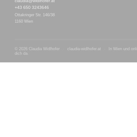
claudia@widlhofer.at
+43 650 3243646
Ottakringer Str. 146/38
1160 Wien
© 2026 Claudia Widlhofer
·
claudia-widlhofer.at
·
In Wien und onli
dich da.